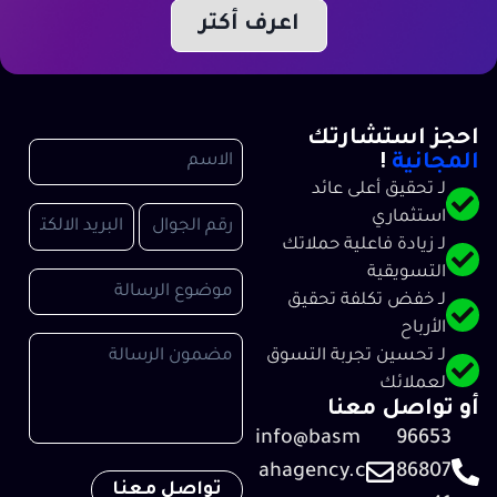
اعرف أكتر
احجز استشارتك
المجانية
!​
لـ تحقيق أعلى عائد
استثماري
لـ زيادة فاعلية حملاتك
التسويقية
لـ خفض تكلفة تحقيق
الأرباح
لـ تحسين تجربة التسوق
لعملائك
أو تواصل معنا
info@basm
96653
ahagency.c
86807