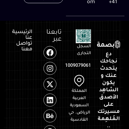
om
41+
تابعنا
الرئيسية
عنا
عبر
تواصل
بصمة
السجل
معنا
التجارى
دع
نجاحك
1009079061
يتحدث
عنك و
يكون
الشاهِد
المملكة
الأصدق
العربية
على
السعودية
مسيرتك
الرياض. حي
المُلهِمة
القادسية
..