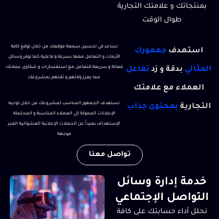
بمنتجاتك و علامتك التجارية
طوال الوقت
نساعد في تحسين سمعة موقعك من خلال توقع كافة
استهدف
جمهورك
الأزمات و التعامل معها بسرعة و فاعلية كما نوفر وسائل
فعالة و سريعة للتعامل مع استفسارات و شكاوى عملائك
المثالي
بدقة و زد
تفاعل
مما يعزز ولائهم و ثقتهم بمشروعك
العملاء مع علامتك
نستهدف الجمهور المناسب لمشروعك من خلال توجيه
التجارية
بمحتوى جذاب
الإعلانات الممولة إلي العملاء المناسبة و المحتملة
الإستهداف بعيداً عن الحملات الإعلانية العشوائية الغير
موجهة
تواصل معنا
خدمة إدارة وسائل
التواصل الإجتماعي
نحلل أداء حسابتك على كافة