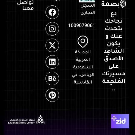
تواصل
بصمة
السجل
معنا
التجارى
دع
نجاحك
1009079061
يتحدث
عنك و
يكون
الشاهِد
المملكة
الأصدق
العربية
على
السعودية
مسيرتك
الرياض. حي
المُلهِمة
القادسية
..