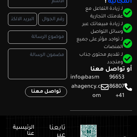
المجانية
!​
لـ زيادة التفاعل مع
علامتك التجارية
لـ زيادة مبيعاتك عبر
وسائل التواصل
لـ تواجد مؤثر على جميع
المنصات
لـ تقديم محتوى جذاب
ومتجدد
أو تواصل معنا
info@basm
96653
ahagency.c
86807
om
41+
تابعنا
الرئيسية
عنا
عبر